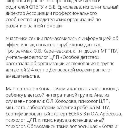
здоровья и раннего сопровождения детей и
родителей СПбГУ и Е. Е. Ермолаева, исполнительный
директор Ассоциации профессионального
сообщества и родительских организаций по
развитию ранней помощи.
Участники секции познакомились с информацией об
эффективных, согласно зарубежным данным,
программах. О.В. Караневская, к.п.н., доцент МГППУ,
учитель-дефектолог ЦЛП «Особое детство»
рассказала об организации исследования в группе
для детей 2-4 лет по Денверской модели раннего
вмешательства
.
Мастер-класс «Когда, зачем и как оказывать помощь
ребенку в детской интегративной группе. Анализ
случаев» провели: О.Л. Холодова, психолог ЦЛП,
мл.н.сотр. лаборатории развития ребенка МГПУ,
сертифицированный эксперт ECERS-3 и О.А. Арбекова,
психолог ЦЛП, к. псих. наук, экзистенциальный
психолог. Обсуждались такие вопросы, как: «Когда и