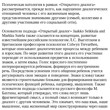
Психическая патология в рамках «Открытого диалога»
рассматривается, прежде всего, как нарушение диалогических
отношений человека с его жизненным миром,
представленным значимыми другими (семьей, коллегами и
другими участниками его социальной сети).
Основатели подхода «Открытый диалог» Jaakko Seikkula and
Markku Sutela также ссылаются на концепции, развитые
известнейшим российским психологом Л.С. Выготским и
британским профессором психологии Colwyn Trevarthen,
которые описывают диалогические процессы между ребенком
и взрослым. По мере развития этого диалога его участники
переходят от использования предметов к использованию
знаков, а затем языка. Голос взрослого постепенно
интериоризируется ребенком, формируя его внутреннюю
речь. Посредством усвоения этого общения ребенок учится
регулировать свои эмоции и поведение. Знаки (слова) также
являются строительными блоками для формирования высших
психических функций ребенка, например, мышления. Также
основатели подхода ссылаются на русского философа М.
Бахтина, который утверждал, что слова несут лишь
фрагментарный смысл, а полный смысл возникает только в
диалоге с другим человеком. Это означает, что наш язык, наше
мышление, наш жизненный мир сконструированы через наши