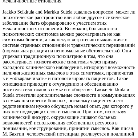
межличностные отношения.
Jaakko Seikkula and Markku Sutela задались вопросом, может ли
психотическое расстройство или любое другое психическое
заболевание быть сформировано с участием этих
межличностных отношений. Возможно, большинство
психотических симптомов можно рассматривать не как
симптомы болезни, а как некую «стратегию выживания» в
системе странных отношений и травматических переживаний
(нормальная реакция на ненормальные обстоятельства). Они
упрекали традиционную психиатрию в том, что она
рассматривает психотические симптомы через призму
холодного клинического наблюдения, игнорируя возможность
наличия жизненных смыслов в этих симптомах, предпочитая
ь и «объярлычивать» и патологизировать пациентов. Такое
отношение приводит к отчуждению и обесцениванию
носителя симптомов в семье и в обществе. Также Seikkula и
Sutela отметили дополнительные сложности в коммуникациях
в семьях психически больных, поскольку пациенту и его
родственникам нужно обсуждать новый опыт, для которого у
них нет подходящих слов и смыслов. При этом, используя
клинический дискурс, окружающие лишают больных
возможностей использования собственных ресурсов в
понимании, конструировании, принятии смыслов. Как писал
М. Бахтин, человеческий потенциал реализуется в подлинной