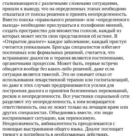
сталкивающиеся с различными сложными ситуациями,
пришли к выводу, что на определенных этапах необходимо
отказаться от поиска решения и принять неопределенность.
Вместо поиска «правильного решения» или «определенного
выхода» необходимо прислушаться к полифонии мнений,
создать пространство для множества голосов, каждый из
которых может нести свои представления об истине. В
«Открытом диалоге» каждое заболевание, каждый приступ
считается уникальным. Бригады специалистов избегают
поспешных или формальных решений, считается, что
встраивание диалогов и терапия являются постепенными,
органичными процессом. Может быть, первые встречи
обходятся вообще без каких-либо решений, даже если
ситуация является тяжелой. Это не означает отказ от
использования лекарственной терапии или госпитализаций,
но даже в этих случаях предпринимаются усилия для
построения диалога и принятия болезненных переживаний,
рисков и неопределенности. Все участники социальной сети
разделяют эту неопределенность, к ним возвращается
ответственность, она не лежит только на лечащем враче или
других специалистах. Объединяясь вместе, эти люди
воспринимают ситуацию, как переносимую.
Неоднозначность, амбивалентность преодолеваются с
помощью выстраивания общего языка. Диалог поглощает
тревогу и потребность в необдуманных действиях.