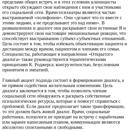
пределами общих встреч, и в этих условиях клиницисты
открыто обсуждают свои наблюдения с ним и участниками
его социальной сети. Врачи-психиатры являются частью
выстраиваемой «полифонии». Они «делают что-то вместе с
этими людьми, а не проделывают это над ними». В
размышлениях и диалоге они раскрывают свои истинные Я и
демонстрируют свои настоящие эмоциональные реакции, что
способствует выстраиванию субъект-субъектных отношений.
Цель состоит в том, чтобы избежать объективации пациента и
дистанции между врачом, пациентом и членами его семьи.
Специалисты, работающие в направлении «Открытого
диалога» также руководствуются терапевтическими
принципами К. Роджерса: конгруэнтностью, безусловным
принятием и эмпатией.
Главный акцент подхода состоит в формировании диалога, а
не прямом содействии желательным изменениям. Цель
диалога заключается в том, чтобы позволить членам
социальной сети обнаружить и раскрыть собственные
психологические ресурсы, которые и помогут справиться с
проблемой. Если диалог предполагает такие трансформации,
то это должен быть живой диалог. Врачи, социальные
работники, психологи не приходят на встречу с наработками
или заранее написанным планом, коммуникации являются
абсолютно спонтанными и свободными.