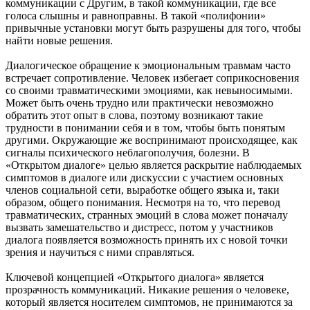
коммуникации с Другим, в такой коммуникации, где все
голоса слышны и равноправны. В такой «полифонии»
привычные установки могут быть разрушены для того, чтобы
найти новые решения.
Диалогическое обращение к эмоциональным травмам часто
встречает сопротивление. Человек избегает соприкосновения
со своими травматическими эмоциями, как невыносимыми.
Может быть очень трудно или практически невозможно
обратить этот опыт в слова, поэтому возникают такие
трудности в понимании себя и в том, чтобы быть понятым
другими. Окружающие же воспринимают происходящее, как
сигналы психического неблагополучия, болезни. В
«Открытом диалоге» целью является раскрытие наблюдаемых
симптомов в диалоге или дискуссии с участием основных
членов социальной сети, выработке общего языка и, таки
образом, общего понимания. Несмотря на то, что перевод
травматических, странных эмоций в слова может поначалу
вызвать замешательство и дистресс, потом у участников
диалога появляется возможность принять их с новой точки
зрения и научиться с ними справляться.
Ключевой концепцией «Открытого диалога» является
прозрачность коммуникаций. Никакие решения о человеке,
который является носителем симптомов, не принимаются за