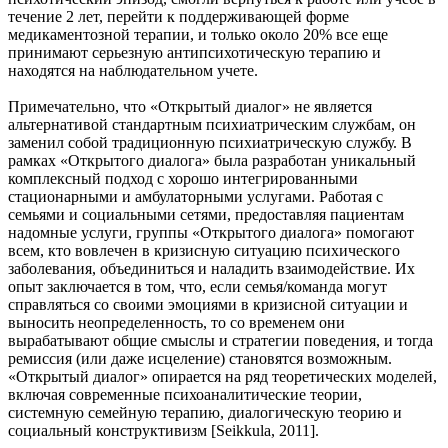
течение 2 лет, перейти к поддерживающей форме
медикаментозной терапии, и только около 20% все еще
принимают серьезную антипсихотическую терапию и
находятся на наблюдательном учете.
Примечательно, что «Открытый диалог» не является
альтернативой стандартным психиатрическим службам, он
заменил собой традиционную психиатрическую службу. В
рамках «Открытого диалога» была разработан уникальный
комплексный подход с хорошо интегрированными
стационарными и амбулаторными услугами. Работая с
семьями и социальными сетями, предоставляя пациентам
надомные услуги, группы «Открытого диалога» помогают
всем, кто вовлечен в кризисную ситуацию психического
заболевания, объединиться и наладить взаимодействие. Их
опыт заключается в том, что, если семья/команда могут
справляться со своими эмоциями в кризисной ситуации и
выносить неопределенность, то со временем они
вырабатывают общие смыслы и стратегии поведения, и тогда
ремиссия (или даже исцеление) становятся возможным.
«Открытый диалог» опирается на ряд теоретических моделей,
включая современные психоаналитические теории,
системную семейную терапию, диалогическую теорию и
социальный конструктивизм [Seikkula, 2011].