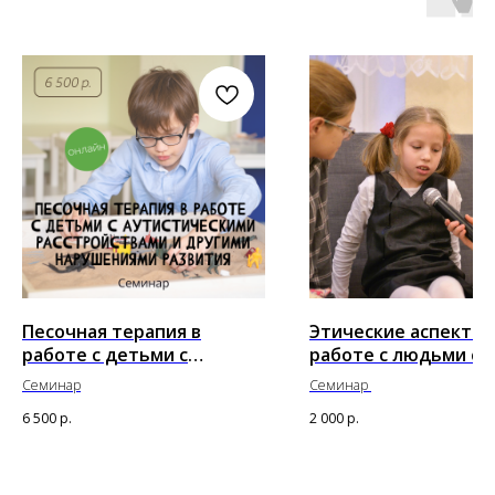
Песочная терапия в
Этические аспекты 
работе с детьми с
работе с людьми с
аутистическими
ограниченными
Семинар
Семинар
расстройствами и другими
возможностями здо
6 500
р.
2 000
р.
нарушениями развития
и инвалидностью